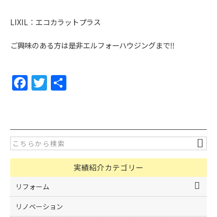
LIXIL：エコカラットプラス
ご興味のある方は是非エルフォーハウジングまで‼
F
T
共
a
w
有
c
itt
e
er
b
o
実績紹介カテゴリー
o
k
リフォーム
リノベーション