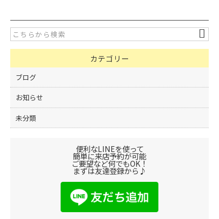
c
itt
e
er
b
o
カテゴリー
o
k
ブログ
お知らせ
未分類
便利なLINEを使って
簡単に来店予約が可能
ご要望など何でもOK！
まずは友達登録から♪