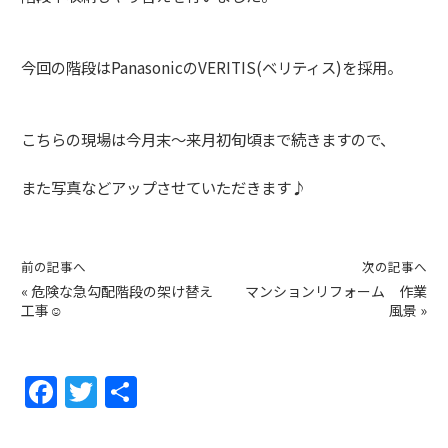
今回の階段はPanasonicのVERITIS(ベリティス)を採用。
こちらの現場は今月末～来月初旬頃まで続きますので、
また写真などアップさせていただきます♪
前の記事へ
次の記事へ
«
危険な急勾配階段の架け替え
マンションリフォーム 作業
工事☺
風景
»
F
T
共
a
w
有