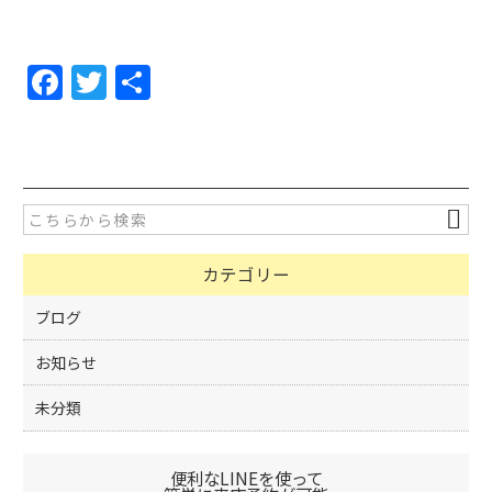
F
T
共
a
w
有
c
itt
e
er
b
o
カテゴリー
o
k
ブログ
お知らせ
未分類
便利なLINEを使って